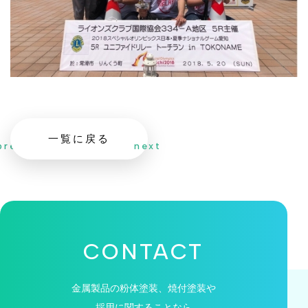
一覧に戻る
prev
next
CONTACT
金属製品の粉体塗装、焼付塗装や
採用に関することなら